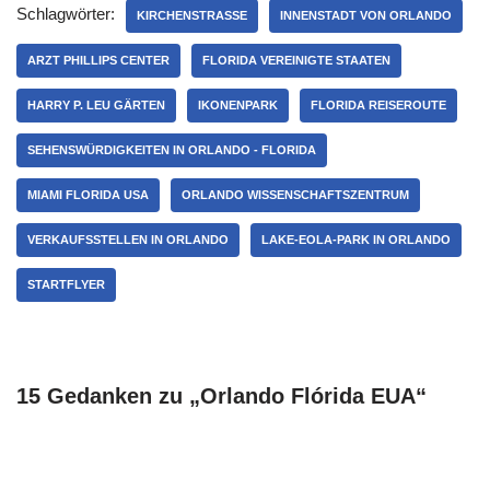
Schlagwörter:
KIRCHENSTRASSE
INNENSTADT VON ORLANDO
ARZT PHILLIPS CENTER
FLORIDA VEREINIGTE STAATEN
HARRY P. LEU GÄRTEN
IKONENPARK
FLORIDA REISEROUTE
SEHENSWÜRDIGKEITEN IN ORLANDO - FLORIDA
MIAMI FLORIDA USA
ORLANDO WISSENSCHAFTSZENTRUM
VERKAUFSSTELLEN IN ORLANDO
LAKE-EOLA-PARK IN ORLANDO
STARTFLYER
15 Gedanken zu „Orlando Flórida EUA“