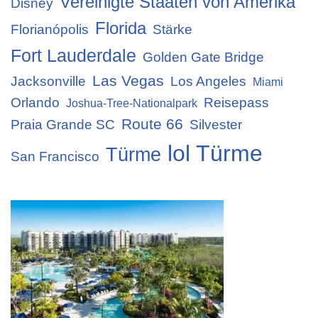
Vereinigte Staaten von Amerika
Disney
Florida
Florianópolis
Stärke
Fort Lauderdale
Golden Gate Bridge
Las Vegas
Jacksonville
Los Angeles
Miami
Orlando
Reisepass
Joshua-Tree-Nationalpark
Route 66
Praia Grande SC
Silvester
lol Türme
Türme
San Francisco