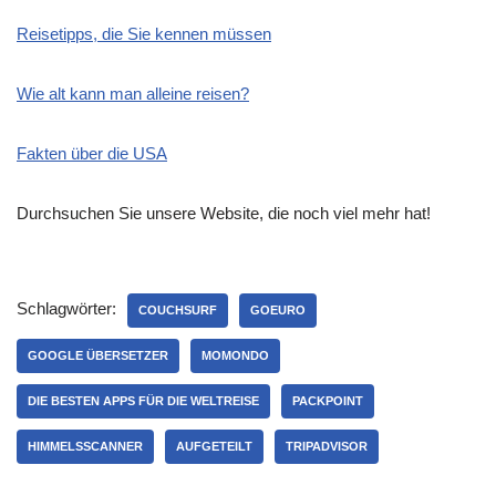
Reisetipps, die Sie kennen müssen
Wie alt kann man alleine reisen?
Fakten über die USA
Durchsuchen Sie unsere Website, die noch viel mehr hat!
Schlagwörter:
COUCHSURF
GOEURO
GOOGLE ÜBERSETZER
MOMONDO
DIE BESTEN APPS FÜR DIE WELTREISE
PACKPOINT
HIMMELSSCANNER
AUFGETEILT
TRIPADVISOR