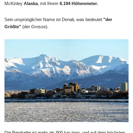
McKinley
Alaska
, mit Ihrem
6.194 Höhenmeter.
Sein ursprünglicher Name ist Denali, was bedeutet
"der
Größte"
(der Grosse).
Die Bergkette ist mehr als 900 km lang, und auf dem höchsten