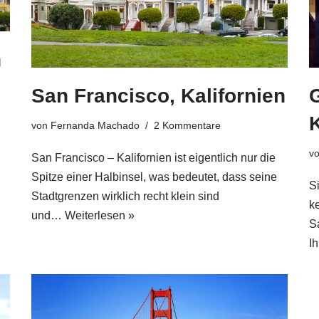
n
San Francisco, Kalifornien
K
von
Fernanda Machado
2 Kommentare
v
San Francisco – Kalifornien ist eigentlich nur die
Spitze einer Halbinsel, was bedeutet, dass seine
Si
Stadtgrenzen wirklich recht klein sind
k
und…
Weiterlesen »
S
Ih