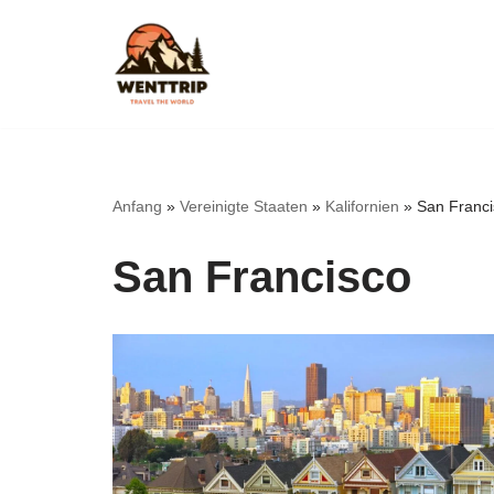
Zum
Inhalt
springen
Anfang
»
Vereinigte Staaten
»
Kalifornien
»
San Franci
San Francisco