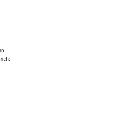
hn
rich: