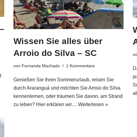
 –
W
Wissen Sie alles über
A
Arroio do Silva – SC
v
von
Fernanda Machado
1 Kommentare
Da
t
j
Genießen Sie Ihren Sommerurlaub, reisen Sie
S
durch Araranguá und möchten Sie Arroio do Silva
a
kennenlernen, oder träumen Sie davon, am Strand
zu leben? Hier erklären wir…
Weiterlesen »