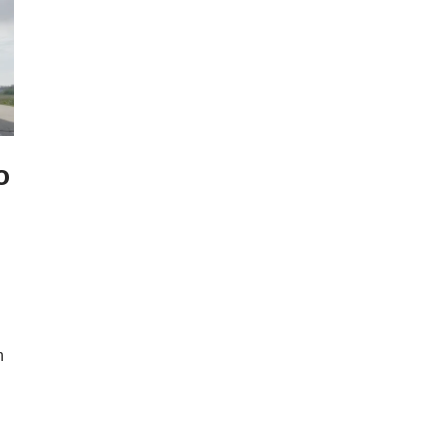
o
n
n