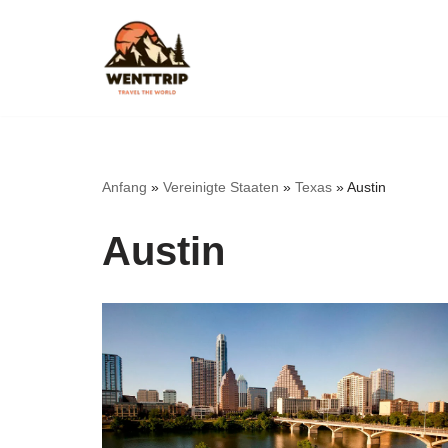
Zum
Inhalt
springen
Anfang
»
Vereinigte Staaten
»
Texas
»
Austin
Austin