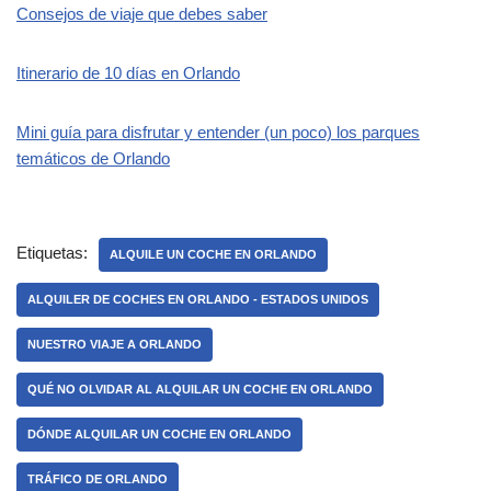
Consejos de viaje que debes saber
Itinerario de 10 días en Orlando
Mini guía para disfrutar y entender (un poco) los parques
temáticos de Orlando
Etiquetas:
ALQUILE UN COCHE EN ORLANDO
ALQUILER DE COCHES EN ORLANDO - ESTADOS UNIDOS
NUESTRO VIAJE A ORLANDO
QUÉ NO OLVIDAR AL ALQUILAR UN COCHE EN ORLANDO
DÓNDE ALQUILAR UN COCHE EN ORLANDO
TRÁFICO DE ORLANDO