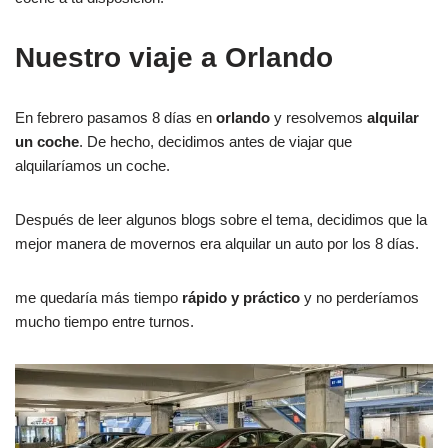
Nuestro viaje a Orlando
En febrero pasamos 8 días en
orlando
y resolvemos
alquilar
un coche
. De hecho, decidimos antes de viajar que
alquilaríamos un coche.
Después de leer algunos blogs sobre el tema, decidimos que la
mejor manera de movernos era alquilar un auto por los 8 días.
me quedaría más tiempo
rápido y práctico
y no perderíamos
mucho tiempo entre turnos.