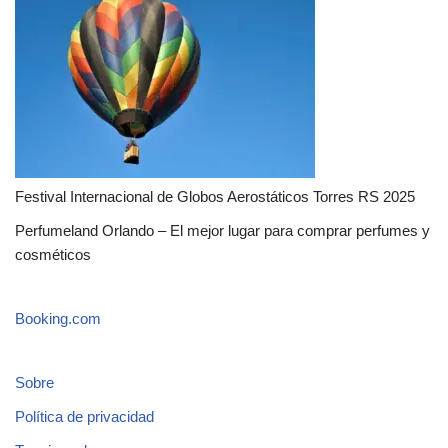
Festival Internacional de Globos Aerostáticos Torres RS 2025
Perfumeland Orlando – El mejor lugar para comprar perfumes y
cosméticos
Booking.com
Sobre
Política de privacidad