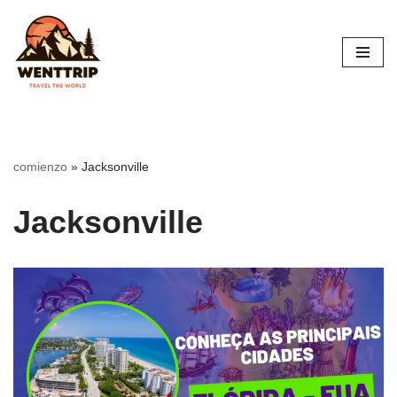
Saltar
al
contenido
comienzo
»
Jacksonville
Jacksonville