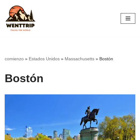
Saltar
al
contenido
comienzo
»
Estados Unidos
»
Massachusetts
»
Bostón
Bostón