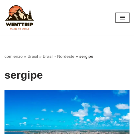
Saltar
al
contenido
comienzo
»
Brasil
»
Brasil - Nordeste
»
sergipe
sergipe