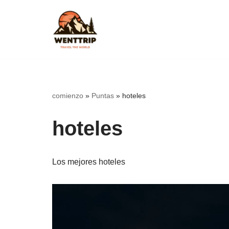
Saltar
al
contenido
comienzo
»
Puntas
»
hoteles
hoteles
Los mejores hoteles