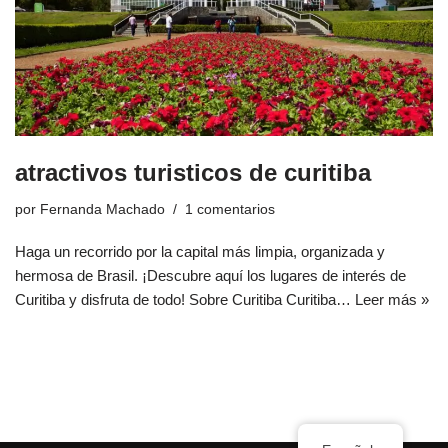
atractivos turisticos de curitiba
por
Fernanda Machado
1 comentarios
Haga un recorrido por la capital más limpia, organizada y
hermosa de Brasil. ¡Descubre aquí los lugares de interés de
Curitiba y disfruta de todo! Sobre Curitiba Curitiba…
Leer más »