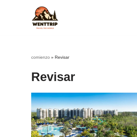
Saltar
al
contenido
comienzo
»
Revisar
Revisar