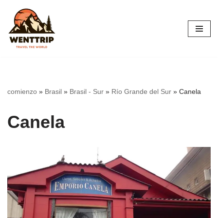
Saltar
al
contenido
comienzo
»
Brasil
»
Brasil - Sur
»
Río Grande del Sur
»
Canela
Canela