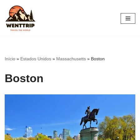
Pular
para
o
conteúdo
Início
»
Estados Unidos
»
Massachusetts
»
Boston
Boston