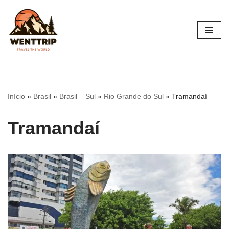
Pular
para
o
conteúdo
Início
»
Brasil
»
Brasil – Sul
»
Rio Grande do Sul
»
Tramandaí
Tramandaí