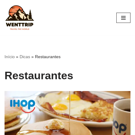
Pular
para
o
conteúdo
Início
»
Dicas
»
Restaurantes
Restaurantes