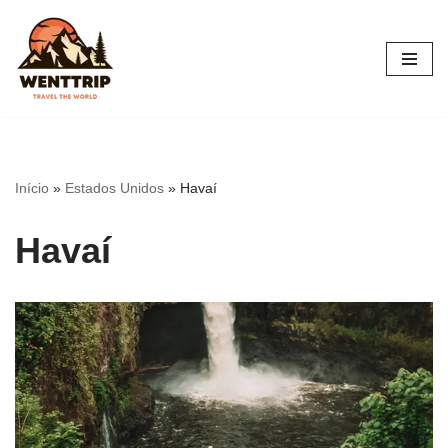
Pular
para
o
conteúdo
Início
»
Estados Unidos
»
Havaí
Havaí