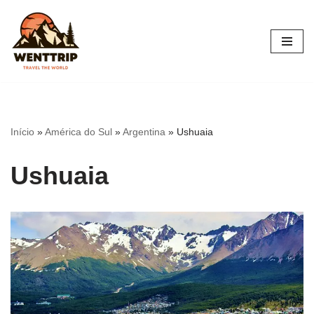
Pular
para
o
conteúdo
Início
»
América do Sul
»
Argentina
»
Ushuaia
Ushuaia