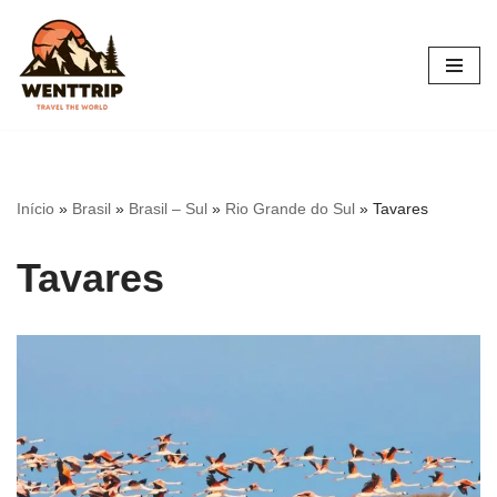
Pular
para
o
conteúdo
Início
»
Brasil
»
Brasil – Sul
»
Rio Grande do Sul
»
Tavares
Tavares