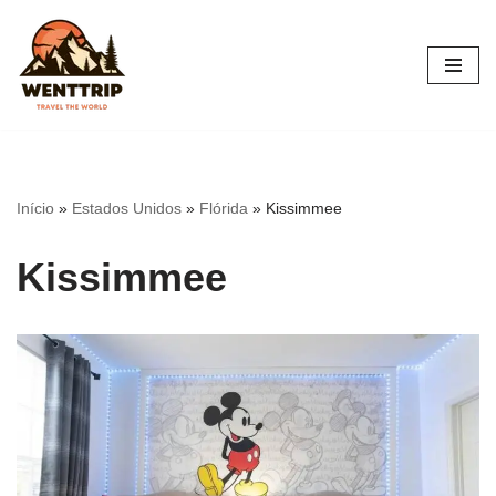
Pular
para
o
conteúdo
Início
»
Estados Unidos
»
Flórida
»
Kissimmee
Kissimmee