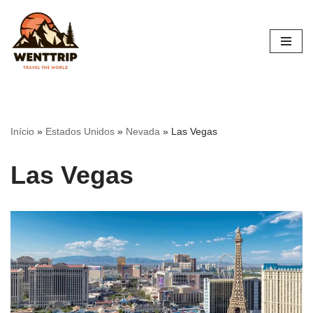
Pular
para
o
conteúdo
Início
»
Estados Unidos
»
Nevada
»
Las Vegas
Las Vegas