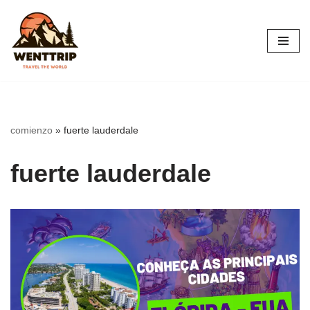
Saltar
al
contenido
comienzo
»
fuerte lauderdale
fuerte lauderdale