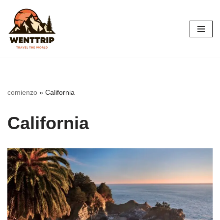
Saltar
al
contenido
comienzo
»
California
California