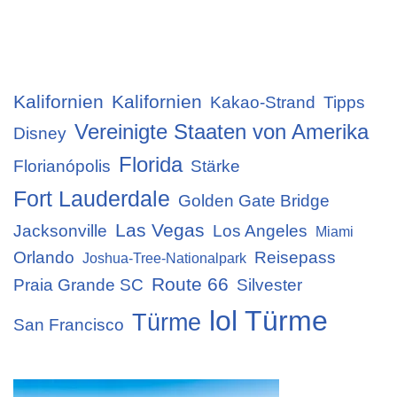
Kalifornien
Kalifornien
Kakao-Strand
Tipps
Vereinigte Staaten von Amerika
Disney
Florida
Florianópolis
Stärke
Fort Lauderdale
Golden Gate Bridge
Las Vegas
Jacksonville
Los Angeles
Miami
Orlando
Reisepass
Joshua-Tree-Nationalpark
Route 66
Praia Grande SC
Silvester
lol Türme
Türme
San Francisco