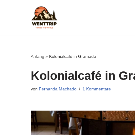
Zum
Inhalt
springen
Anfang
»
Kolonialcafé in Gramado
Kolonialcafé in G
von
Fernanda Machado
1 Kommentare