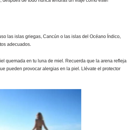
, después de todo nunca tendrás un viaje como este!
luso las islas griegas, Cancún o las islas del Océano Índico,
ntos adecuados.
iel quemada en tu luna de miel. Recuerda que la arena refleja
e pueden provocar alergias en la piel. Llévate el protector