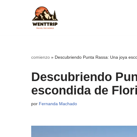
Saltar
al
contenido
comienzo
»
Descubriendo Punta Rassa: Una joya esco
Descubriendo Pun
escondida de Flor
por
Fernanda Machado