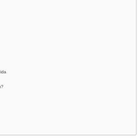
ida
n?