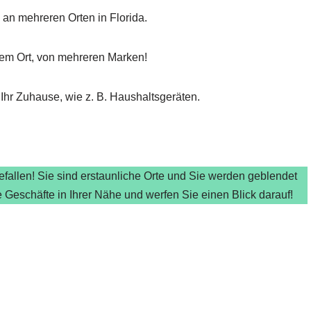
 an mehreren Orten in Florida.
inem Ort, von mehreren Marken!
 Ihr Zuhause, wie z. B. Haushaltsgeräten.
fallen! Sie sind erstaunliche Orte und Sie werden geblendet
e Geschäfte in Ihrer Nähe und werfen Sie einen Blick darauf!