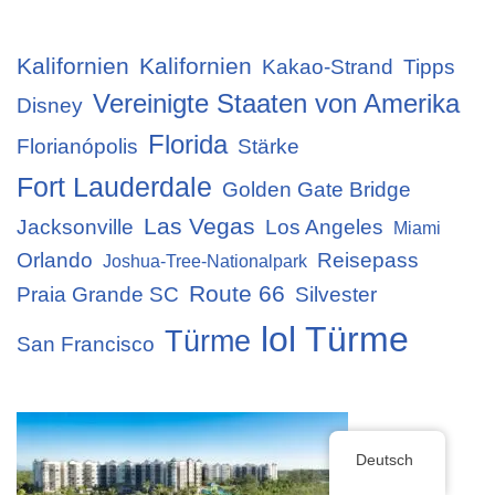
Kalifornien
Kalifornien
Kakao-Strand
Tipps
Vereinigte Staaten von Amerika
Disney
Florida
Florianópolis
Stärke
Fort Lauderdale
Golden Gate Bridge
Las Vegas
Jacksonville
Los Angeles
Miami
Orlando
Reisepass
Joshua-Tree-Nationalpark
Route 66
Praia Grande SC
Silvester
lol Türme
Türme
San Francisco
Deutsch