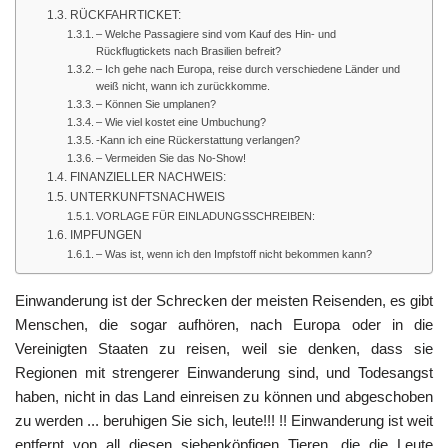
RÜCKFAHRTICKET:
– Welche Passagiere sind vom Kauf des Hin- und
Rückflugtickets nach Brasilien befreit?
– Ich gehe nach Europa, reise durch verschiedene Länder und
weiß nicht, wann ich zurückkomme.
– Können Sie umplanen?
– Wie viel kostet eine Umbuchung?
-Kann ich eine Rückerstattung verlangen?
– Vermeiden Sie das No-Show!
FINANZIELLER NACHWEIS:
UNTERKUNFTSNACHWEIS
VORLAGE FÜR EINLADUNGSSCHREIBEN:
IMPFUNGEN
– Was ist, wenn ich den Impfstoff nicht bekommen kann?
Einwanderung ist der Schrecken der meisten Reisenden, es gibt
Menschen, die sogar aufhören, nach Europa oder in die
Vereinigten Staaten zu reisen, weil sie denken, dass sie
Regionen mit strengerer Einwanderung sind, und Todesangst
haben, nicht in das Land einreisen zu können und abgeschoben
zu werden ... beruhigen Sie sich, leute!!! !! Einwanderung ist weit
entfernt von all diesen siebenköpfigen Tieren, die die Leute