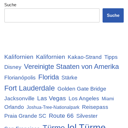
Suche
Suche
Kalifornien
Kalifornien
Kakao-Strand
Tipps
Vereinigte Staaten von Amerika
Disney
Florida
Florianópolis
Stärke
Fort Lauderdale
Golden Gate Bridge
Las Vegas
Jacksonville
Los Angeles
Miami
Orlando
Reisepass
Joshua-Tree-Nationalpark
Route 66
Praia Grande SC
Silvester
lol Türme
Türme