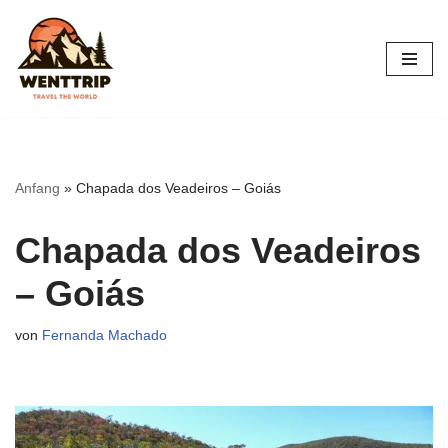
Zum
Inhalt
springen
Anfang
»
Chapada dos Veadeiros – Goiás
Chapada dos Veadeiros
– Goiás
von
Fernanda Machado