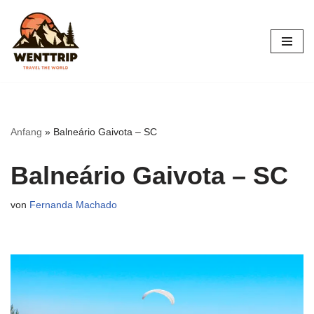
Zum
Inhalt
springen
Anfang
»
Balneário Gaivota – SC
Balneário Gaivota – SC
von
Fernanda Machado