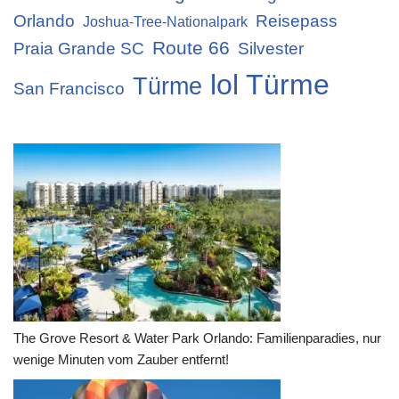
Orlando
Reisepass
Joshua-Tree-Nationalpark
Route 66
Praia Grande SC
Silvester
lol Türme
Türme
San Francisco
The Grove Resort & Water Park Orlando: Familienparadies, nur
wenige Minuten vom Zauber entfernt!