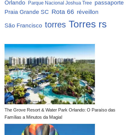
Orlando
passaporte
Parque Nacional Joshua Tree
Rota 66
Praia Grande SC
réveillon
Torres rs
torres
São Francisco
The Grove Resort & Water Park Orlando: O Paraíso das
Famílias a Minutos da Magia!