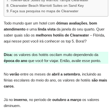
TownePlace Suites by Marriott Tampa Clearwater
Clearwater Beach Marriott Suites on Sand Key
Faça sua pesquisa no mapa de Clearwater
Todo mundo quer um hotel com
ótimas avaliações
,
bom
atendimento
e uma
linda vista
da janela do seu quarto. Quer
saber quais são os
melhores hotéis de Clearwater
– Flórida,
aqui nesse post você irá conhecer os top 5. Bora!?
Dica:
os valores dos hotéis oscilam muito dependendo da
época do ano
que você for viajar. Então, avalie esse ponto.
No
verão
entre os meses de
abril a setembro
, incluindo as
férias escolares do meio do ano, os valores de hotéis
são mais
caros
.
Já no
inverno
, no período de
outubro a março
os valores
diminuem.