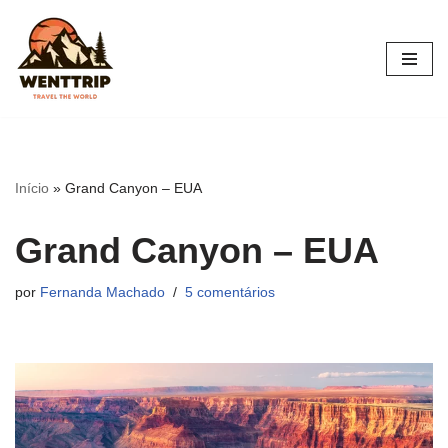
Pular
para
o
conteúdo
Início
»
Grand Canyon – EUA
Grand Canyon – EUA
por
Fernanda Machado
5 comentários