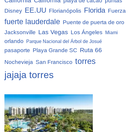
California
California
playa de cacao
puntas
EE.UU
Florida
Disney
Florianópolis
Fuerza
fuerte lauderdale
Puente de puerta de oro
Las Vegas
Jacksonville
Los Ángeles
Miami
orlando
Parque Nacional del Árbol de Josué
Ruta 66
pasaporte
Playa Grande SC
torres
Nochevieja
San Francisco
jajaja torres