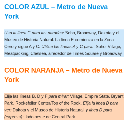
COLOR AZUL
–
Metro de Nueva
York
Usa la línea C para las paradas:
Soho, Broadway, Dakota y el
Museo de Historia Natural. La línea E comienza en la Zona
Cero y sigue A y C.
Utilice las líneas A y C para:
Soho, Village,
Meatpacking, Chelsea, alrededor de Times Square y Broadway
COLOR NARANJA
–
Metro de Nueva
York
Elija las líneas B, D y F
para mirar:
Village, Empire State, Bryant
Park, Rockefeller Center/Top of the Rock.
Elija la línea B para
ver:
Dakota y el Museo de Historia Natural;
y línea D para
(express):
lado oeste de Central Park.