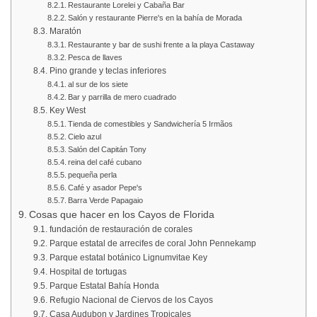
Restaurante Lorelei y Cabaña Bar
Salón y restaurante Pierre's en la bahía de Morada
Maratón
Restaurante y bar de sushi frente a la playa Castaway
Pesca de llaves
Pino grande y teclas inferiores
al sur de los siete
Bar y parrilla de mero cuadrado
Key West
Tienda de comestibles y Sandwichería 5 Irmãos
Cielo azul
Salón del Capitán Tony
reina del café cubano
pequeña perla
Café y asador Pepe's
Barra Verde Papagaio
Cosas que hacer en los Cayos de Florida
fundación de restauración de corales
Parque estatal de arrecifes de coral John Pennekamp
Parque estatal botánico Lignumvitae Key
Hospital de tortugas
Parque Estatal Bahía Honda
Refugio Nacional de Ciervos de los Cayos
Casa Audubon y Jardines Tropicales