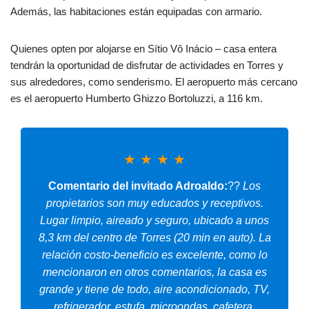
Además, las habitaciones están equipadas con armario.
Quienes opten por alojarse en Sítio Vô Inácio – casa entera
tendrán la oportunidad de disfrutar de actividades en Torres y
sus alrededores, como senderismo. El aeropuerto más cercano
es el aeropuerto Humberto Ghizzo Bortoluzzi, a 116 km.
★
★
★
★
Comentario del invitado Adroaldo:
??
Los
propietarios son muy educados y receptivos.
Lugar limpio, aireado y seguro, ubicado a unos
8,3 km del centro de Torres (20 min en auto). La
relación costo-beneficio es excelente, como lo
mencionaron en otros comentarios, la casa es
grande y tiene de todo, aire acondicionado, TV,
refrigerador, estufa, microondas, cafetera,