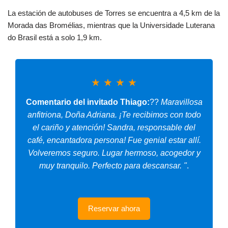
La estación de autobuses de Torres se encuentra a 4,5 km de la
Morada das Bromélias, mientras que la Universidade Luterana
do Brasil está a solo 1,9 km.
★
★
★
★
Comentario del invitado Thiago:
??
Maravillosa
anfitriona, Doña Adriana. ¡Te recibimos con todo
el cariño y atención! Sandra, responsable del
café, encantadora persona! Fue genial estar allí.
Volveremos seguro. Lugar hermoso, acogedor y
muy tranquilo. Perfecto para descansar. "
.
Reservar ahora