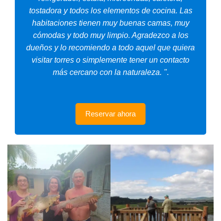
tostadora y todos los elementos de cocina. Las
habitaciones tienen muy buenas camas, muy
cómodas y todo muy limpio. Agradezco a los
dueños y lo recomiendo a todo aquel que quiera
visitar torres o simplemente tener un contacto
más cercano con la naturaleza. "
.
Reservar ahora