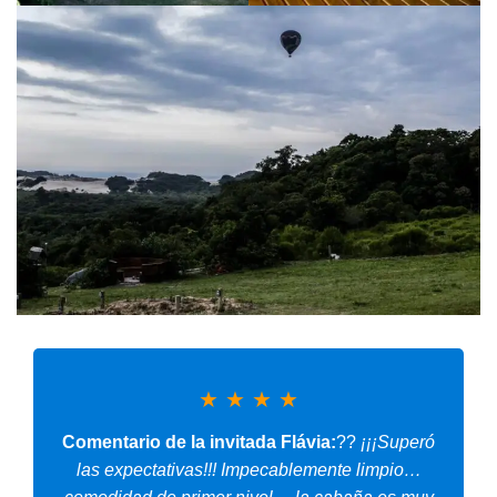
★
★
★
★
Comentario de la invitada Flávia:
??
¡¡¡Superó
las expectativas!!! Impecablemente limpio…