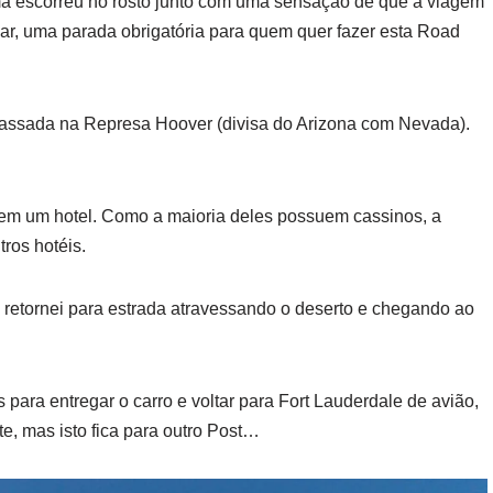
a escorreu no rosto junto com uma sensação de que a viagem
lar, uma parada obrigatória para quem quer fazer esta Road
passada na Represa Hoover (divisa do Arizona com Nevada).
 em um hotel. Como a maioria deles possuem cassinos, a
ros hotéis.
 retornei para estrada atravessando o deserto e chegando ao
para entregar o carro e voltar para Fort Lauderdale de avião,
e, mas isto fica para outro Post…