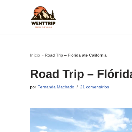
Pular
para
o
conteúdo
Início
»
Road Trip – Flórida até Califórnia
Road Trip – Flórid
por
Fernanda Machado
21 comentários