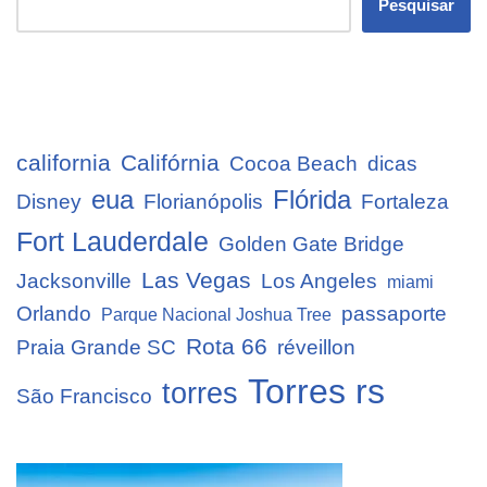
Pesquisar
california
Califórnia
Cocoa Beach
dicas
eua
Flórida
Disney
Florianópolis
Fortaleza
Fort Lauderdale
Golden Gate Bridge
Las Vegas
Jacksonville
Los Angeles
miami
Orlando
passaporte
Parque Nacional Joshua Tree
Rota 66
Praia Grande SC
réveillon
Torres rs
torres
São Francisco