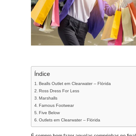
Índice
Bealls Outlet em Clearwater – Flórida
Ross Dress For Less
Marshalls
Famous Footwear
Five Below
Outlets em Clearwater – Flórida
É sempre bom fazer aquelas comprinhas no final 