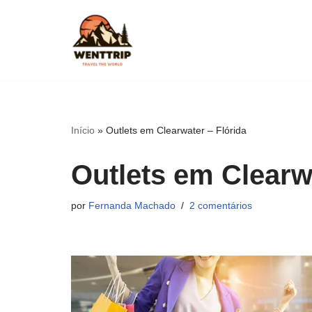
Pular
para
o
conteúdo
Início
»
Outlets em Clearwater – Flórida
Outlets em Clearw
por
Fernanda Machado
2 comentários