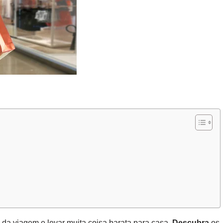
da viagem e levar muita coisa barata para casa.
Descubra
os