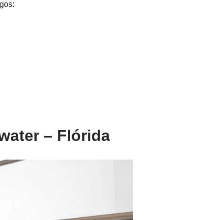
igos:
water – Flórida