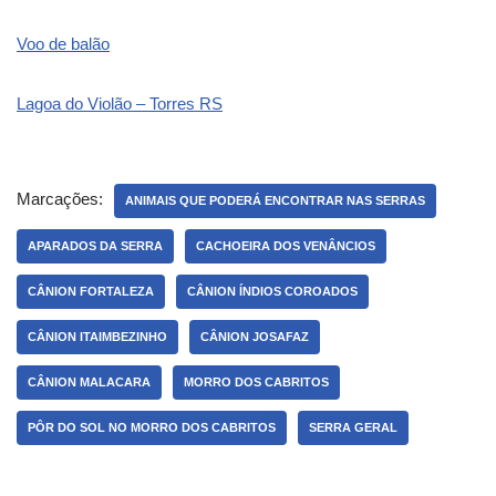
Voo de balão
Lagoa do Violão – Torres RS
Marcações:
ANIMAIS QUE PODERÁ ENCONTRAR NAS SERRAS
APARADOS DA SERRA
CACHOEIRA DOS VENÂNCIOS
CÂNION FORTALEZA
CÂNION ÍNDIOS COROADOS
CÂNION ITAIMBEZINHO
CÂNION JOSAFAZ
CÂNION MALACARA
MORRO DOS CABRITOS
PÔR DO SOL NO MORRO DOS CABRITOS
SERRA GERAL