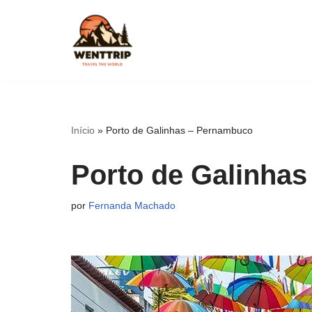
Pular
para
o
conteúdo
Início
»
Porto de Galinhas – Pernambuco
Porto de Galinha
por
Fernanda Machado