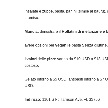
Insalate e zuppe, pasta, panini (simile al bauru), a
tiramisù.
Mancia:
dimostrare il
Rollatini di melanzane e 
avere opzioni per
vegani
e pasta
Senza glutine
.
I valori
delle pizze vanno da $10 USD a $18 USD e
costoso.
Gelato intorno a $5 USD, antipasti intorno a $7 
USD.
Indirizzo:
1101 S Ft Harrison Ave, FL 33756