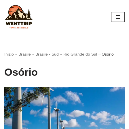
Vai
al
contenuto
Inizio
»
Brasile
»
Brasile - Sud
»
Rio Grande do Sul
»
Osório
Osório