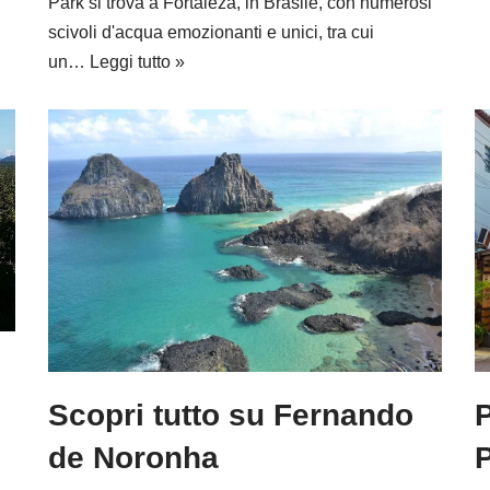
Park si trova a Fortaleza, in Brasile, con numerosi
scivoli d'acqua emozionanti e unici, tra cui
un…
Leggi tutto »
Scopri tutto su Fernando
P
de Noronha