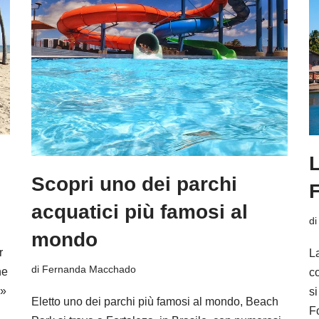
L
Scopri uno dei parchi
F
acquatici più famosi al
d
mondo
r
La
di
Fernanda Macchado
he
co
 »
s
Eletto uno dei parchi più famosi al mondo, Beach
Fo