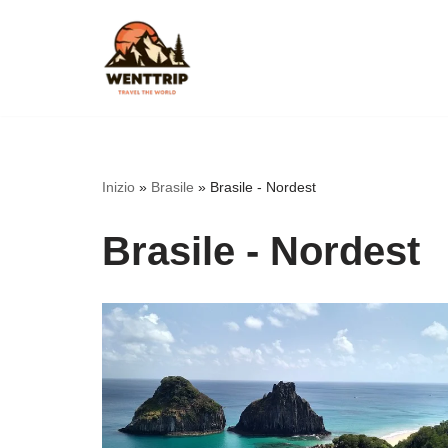
Vai
al
contenuto
Inizio
»
Brasile
»
Brasile - Nordest
Brasile - Nordest